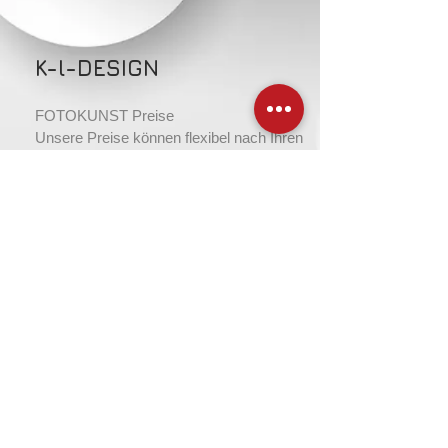
K-l-DESIGN
FOTOKUNST Preise
Unsere Preise können flexibel nach Ihren
individuellen Vorstellungen gestaltet
werden. Je nachdem, wie umfangreich
Ihre Auswahl wird, bieten wir verschiedene
Preismodelle an. Wir werden Ihre
Vorstellungen professionell und effizient
umsetzen, um Ihrem
Unternehmen
schnell ein beeindruckendes Resultat zu
präsentieren.
CulturalProjects
Emil-Sommer-Strasse 7
DE - 28329 Bremen / Germany
Contact for enquiries & acquisitions:
Mrs Katalin Lantzsch